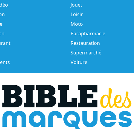
idéo
Jouet
on
Loisir
e
Moto
en
Parapharmacie
urant
Restauration
Supermarché
ents
Voiture