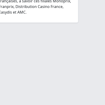
françaises, à savoir ces filiales Monoprix,
Franprix, Distribution Casino France,
Easydis et AMC.