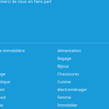
 merci de nous en faire part
e immobilière
Alimentation
Bagage
Bijoux
age
Chaussures
tique
Cuisine
unt
électroménager
ood
Femme
e
Immobilier