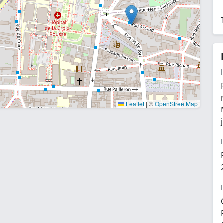
Leaflet
|
©
OpenStreetMap