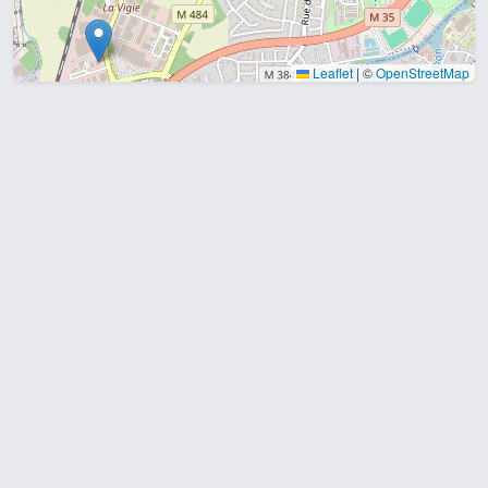
Leaflet
|
©
OpenStreetMap