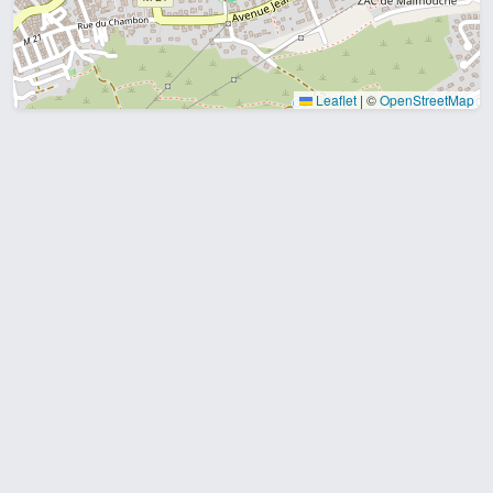
Leaflet
|
©
OpenStreetMap