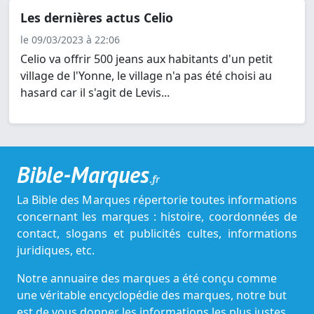
Les dernières actus Celio
le 09/03/2023 à 22:06
Celio va offrir 500 jeans aux habitants d'un petit
village de l'Yonne, le village n'a pas été choisi au
hasard car il s'agit de Levis...
Bible-Marques
.fr
La Bible des Marques répertorie toutes informations
concernant les marques : histoire, coordonnées de
contact, slogans et publicités cultes, informations
juridiques, etc.
Notre annuaire des marques a été conçu comme
une véritable encyclopédie des marques, notre but
est de vous donner les informations les plus justes