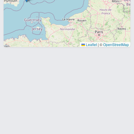
Leaflet
|
©
OpenStreetMap