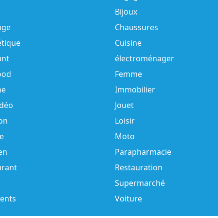
Bijoux
age
Chaussures
tique
Cuisine
unt
électroménager
ood
Femme
e
Immobilier
idéo
Jouet
on
Loisir
e
Moto
en
Parapharmacie
urant
Restauration
Supermarché
ents
Voiture