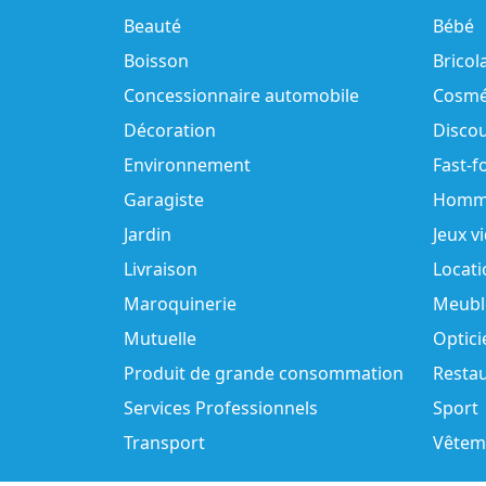
Beauté
Bébé
Boisson
Bricol
Concessionnaire automobile
Cosmé
Décoration
Disco
Environnement
Fast-f
Garagiste
Homm
Jardin
Jeux v
Livraison
Locati
Maroquinerie
Meubl
Mutuelle
Optici
Produit de grande consommation
Resta
Services Professionnels
Sport
Transport
Vêtem