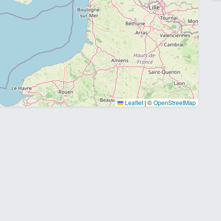
Leaflet
|
©
OpenStreetMap