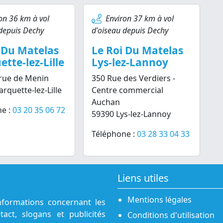
on 36 km à vol
Environ 37 km à vol
depuis Dechy
d'oiseau depuis Dechy
 Du Matelas
Le Roi Du Matelas
tte-lez-Lille
Lys-lez-Lannoy
rue de Menin
350 Rue des Verdiers -
rquette-lez-Lille
Centre commercial
Auchan
e :
03 20 35 06 72
59390 Lys-lez-Lannoy
Téléphone :
03 28 33 04 33
Liens utiles
Mentions légales
nformations concernant les
act, slogans et publicités
Conditions d'utilisation