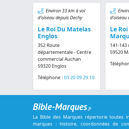
Environ 33 km à vol
Envir
d'oiseau depuis Dechy
d'oiseau 
Le Roi Du Matelas
Le Roi
Englos
Marque
352 Route
141-143 
départementale - Centre
59520 Ma
commercial Auchan
Téléphon
59320 Englos
Téléphone :
03 20 09 29 10
Bible-Marques
.fr
La Bible des Marques répertorie toutes i
marques : histoire, coordonnées de cont