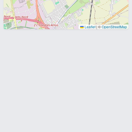
Leaflet
|
©
OpenStreetMap