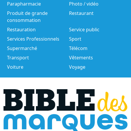
Parapharmacie
Photo / vidéo
Produit de grande
Restaurant
consommation
Restauration
Service public
Services Professionnels
Sport
Supermarché
Télécom
Transport
Vêtements
Voiture
Voyage