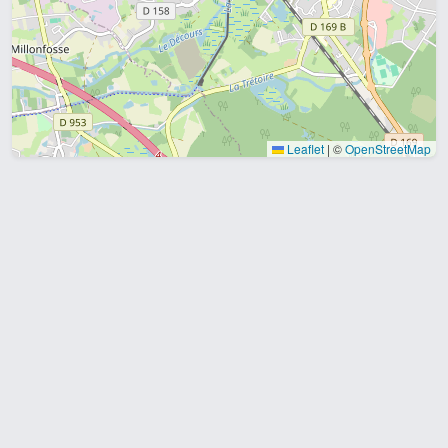
Leaflet
|
©
OpenStreetMap