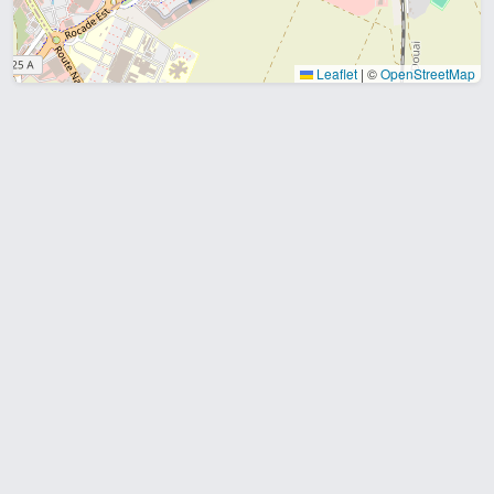
Leaflet
|
©
OpenStreetMap