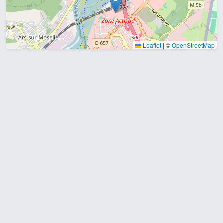
Leaflet
|
©
OpenStreetMap