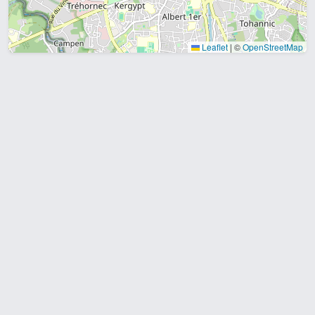
Leaflet
|
©
OpenStreetMap