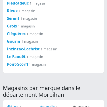
Pleucadeuc
1 magasin
Rieux
1 magasin
Sérent
1 magasin
Groix
1 magasin
Cléguérec
1 magasin
Gourin
1 magasin
Inzinzac-Lochrist
1 magasin
Le Faouët
1 magasin
Pont-Scorff
1 magasin
Magasins par marque dans le
département Morbihan
4Murs
Animalis
Autosur
1
1
9