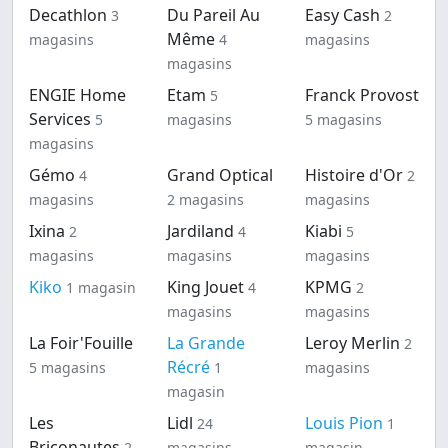
Decathlon
Du Pareil Au
Easy Cash
3
2
Même
magasins
4
magasins
magasins
ENGIE Home
Etam
Franck Provost
5
Services
5
magasins
5 magasins
magasins
Gémo
Grand Optical
Histoire d'Or
4
2
magasins
2 magasins
magasins
Ixina
Jardiland
Kiabi
2
4
5
magasins
magasins
magasins
Kiko
King Jouet
KPMG
1 magasin
4
2
magasins
magasins
La Foir'Fouille
La Grande
Leroy Merlin
2
Récré
5 magasins
1
magasins
magasin
Les
Lidl
Louis Pion
24
1
Briconautes
2
magasins
magasin