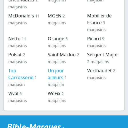
magasins
McDonald's
MGEN
Mobilier de
11
2
France
magasins
magasins
3
magasins
Netto
Orange
Picard
11
6
9
magasins
magasins
magasins
Pulsat
Saint Maclou
Sergent Major
2
2
magasins
magasins
2 magasins
Top
Un jour
Vertbaudet
2
Carrosserie
ailleurs
1
1
magasins
magasin
magasin
Vival
WeFix
6
2
magasins
magasins
Bible-Marques