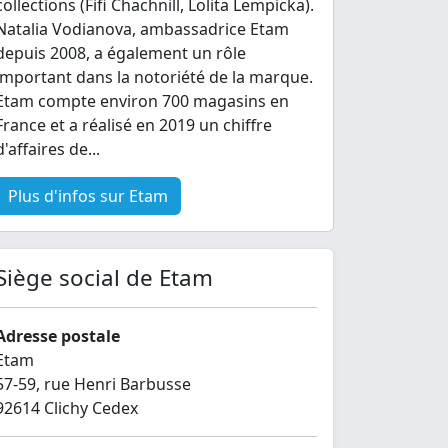
collections (Fifi Chachnill, Lolita Lempicka).
Natalia Vodianova, ambassadrice Etam
depuis 2008, a également un rôle
important dans la notoriété de la marque.
Etam compte environ 700 magasins en
France et a réalisé en 2019 un chiffre
d'affaires de...
Plus d'infos sur Etam
Siège social de Etam
Adresse postale
Etam
57-59, rue Henri Barbusse
92614 Clichy Cedex