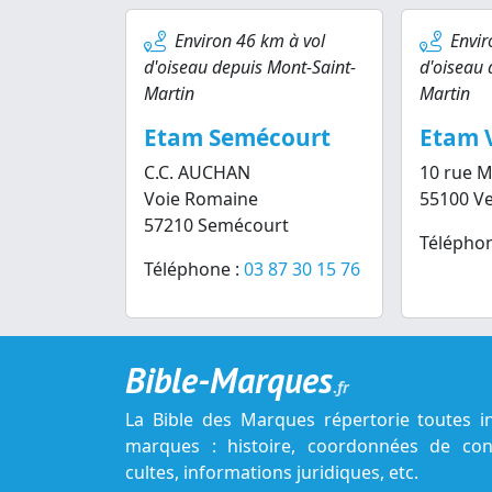
Environ 46 km à vol
Envir
d'oiseau depuis Mont-Saint-
d'oiseau 
Martin
Martin
Etam Semécourt
Etam 
C.C. AUCHAN
10 rue M
Voie Romaine
55100 V
57210 Semécourt
Téléphon
Téléphone :
03 87 30 15 76
Bible-Marques
.fr
La Bible des Marques répertorie toutes i
marques : histoire, coordonnées de cont
cultes, informations juridiques, etc.