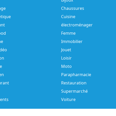
Bijoux
age
Chaussures
tique
Cuisine
unt
électroménager
ood
Femme
e
Immobilier
idéo
Jouet
on
Loisir
e
Moto
en
Parapharmacie
urant
Restauration
Supermarché
ents
Voiture