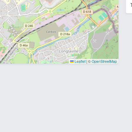
Leaflet
|
©
OpenStreetMap