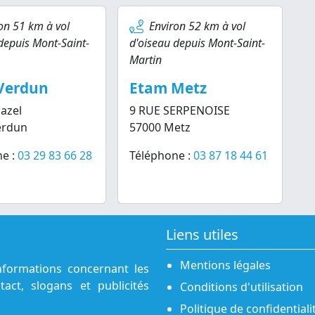
on 51 km à vol
Environ 52 km à vol
depuis Mont-Saint-
d'oiseau depuis Mont-Saint-
Martin
Verdun
Etam Metz
azel
9 RUE SERPENOISE
erdun
57000 Metz
e :
03 29 83 66 28
Téléphone :
03 87 18 44 61
Liens utiles
Mentions légales
nformations concernant les
act, slogans et publicités
Conditions d'utilisation
Politique de confidentiali