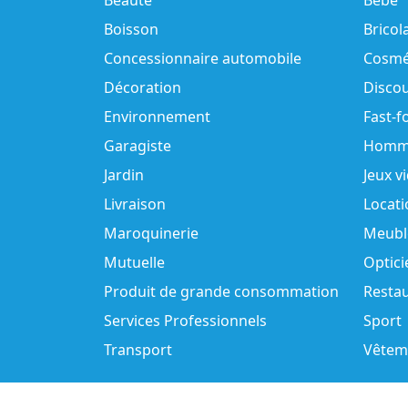
Beauté
Bébé
Boisson
Bricol
Concessionnaire automobile
Cosmé
Décoration
Disco
Environnement
Fast-f
Garagiste
Homm
Jardin
Jeux v
Livraison
Locati
Maroquinerie
Meubl
Mutuelle
Optici
Produit de grande consommation
Resta
Services Professionnels
Sport
Transport
Vêtem