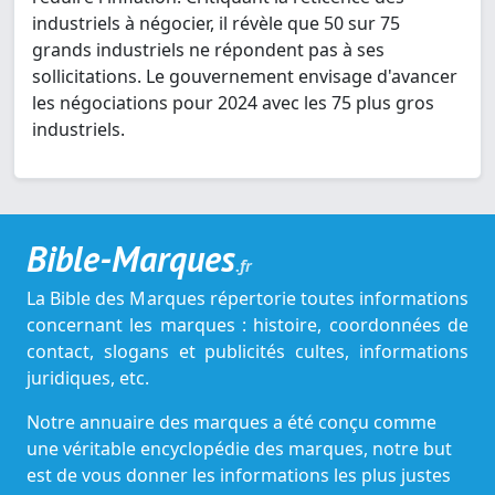
industriels à négocier, il révèle que 50 sur 75
grands industriels ne répondent pas à ses
sollicitations. Le gouvernement envisage d'avancer
les négociations pour 2024 avec les 75 plus gros
industriels.
Bible-Marques
.fr
La Bible des Marques répertorie toutes informations
concernant les marques : histoire, coordonnées de
contact, slogans et publicités cultes, informations
juridiques, etc.
Notre annuaire des marques a été conçu comme
une véritable encyclopédie des marques, notre but
est de vous donner les informations les plus justes