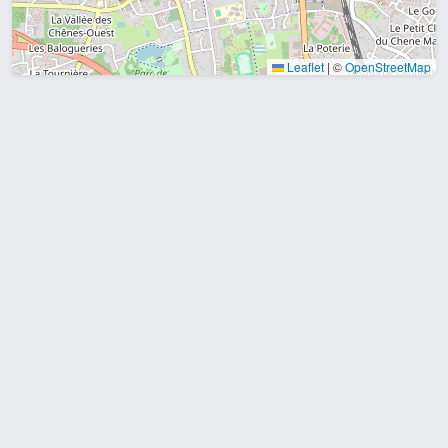
Leaflet
|
©
OpenStreetMap