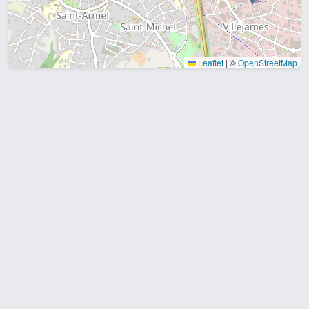
Leaflet
|
©
OpenStreetMap