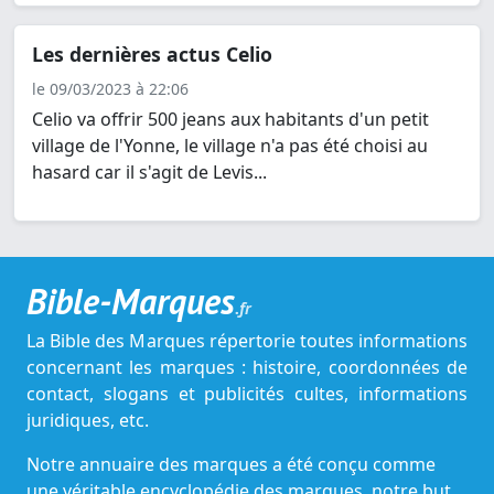
Les dernières actus Celio
le 09/03/2023 à 22:06
Celio va offrir 500 jeans aux habitants d'un petit
village de l'Yonne, le village n'a pas été choisi au
hasard car il s'agit de Levis...
Bible-Marques
.fr
La Bible des Marques répertorie toutes informations
concernant les marques : histoire, coordonnées de
contact, slogans et publicités cultes, informations
juridiques, etc.
Notre annuaire des marques a été conçu comme
une véritable encyclopédie des marques, notre but