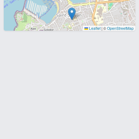
Leaflet
|
©
OpenStreetMap