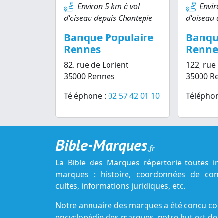
Environ 5 km à vol
Envir
d'oiseau depuis Chantepie
d'oiseau 
Banque Populaire
Banqu
Rennes
Renne
82, rue de Lorient
122, rue
35000 Rennes
35000 R
Téléphone :
02 57 42 01 10
Téléphon
Bible-Marques
.fr
La Bible des Marques répertorie toutes i
marques : histoire, coordonnées de cont
cultes, informations juridiques, etc.
Notre annuaire des marques a été conçu c
encyclopédie des marques, notre but est de