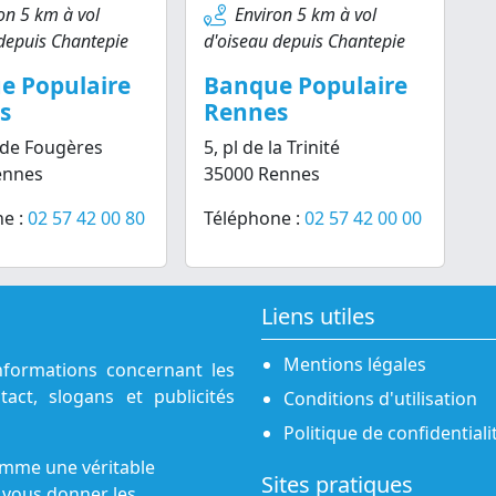
on 5 km à vol
Environ 5 km à vol
depuis Chantepie
d'oiseau depuis Chantepie
e Populaire
Banque Populaire
s
Rennes
 de Fougères
5, pl de la Trinité
ennes
35000 Rennes
e :
02 57 42 00 80
Téléphone :
02 57 42 00 00
Liens utiles
Mentions légales
nformations concernant les
act, slogans et publicités
Conditions d'utilisation
Politique de confidentiali
omme une véritable
Sites pratiques
 vous donner les