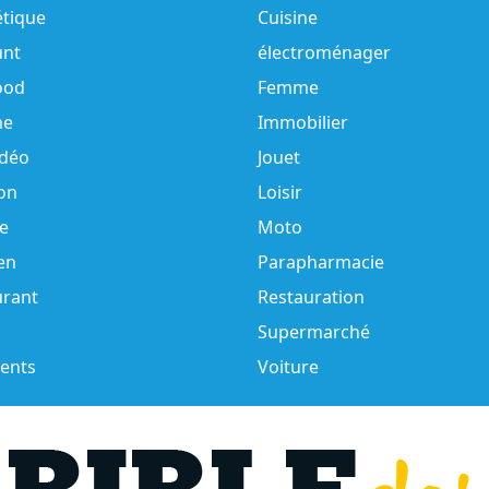
tique
Cuisine
unt
électroménager
ood
Femme
e
Immobilier
idéo
Jouet
on
Loisir
e
Moto
en
Parapharmacie
urant
Restauration
Supermarché
ents
Voiture