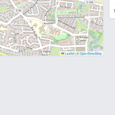
Leaflet
|
©
OpenStreetMap