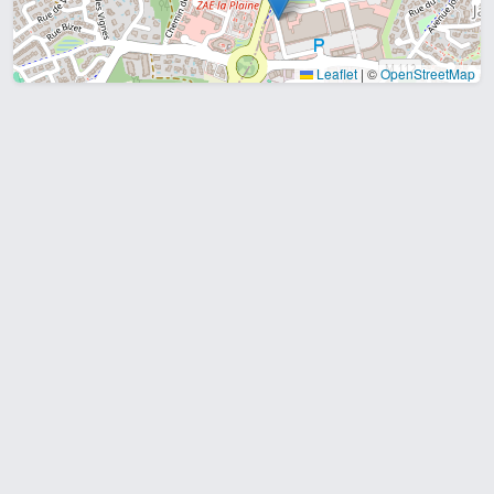
Leaflet
|
©
OpenStreetMap