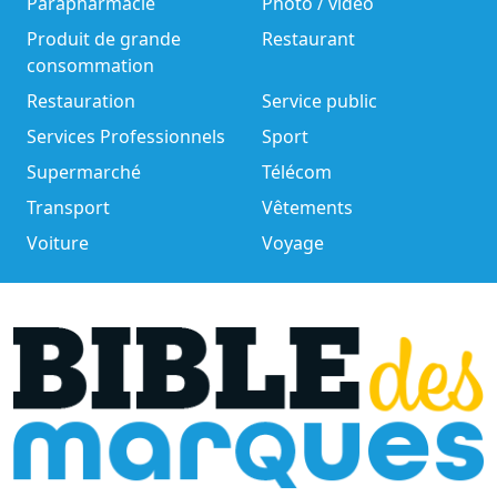
Parapharmacie
Photo / vidéo
Produit de grande
Restaurant
consommation
Restauration
Service public
Services Professionnels
Sport
Supermarché
Télécom
Transport
Vêtements
Voiture
Voyage