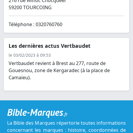
216 rue Winoc Chocqueel
59200 TOURCOING
Téléphone : 0320760760
Les dernières actus Vertbaudet
le 03/02/2023 à 09:53
Vertbaudet revient à Brest au 277, route de
Gouesnou, zone de Kergaradec (à la place de
Camaïeu).
Bible-Marques
.fr
La Bible des Marques répertorie toutes informations
concernant les marques : histoire, coordonnées de