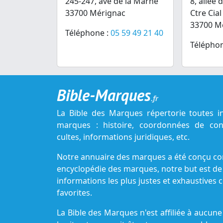
245-247, ave de la Marne
8, allée 
33700 Mérignac
Ctre Cia
33700 M
Téléphone :
05 59 49 21 40
Téléphon
Bible-Marques
.fr
La Bible des Marques répertorie toutes i
marques : histoire, coordonnées de cont
cultes, informations juridiques, etc.
Notre annuaire des marques a été conçu c
encyclopédie des marques, notre but est de
informations les plus justes et exhaustive
favorites.
La Bible des Marques n'est affiliée à aucu