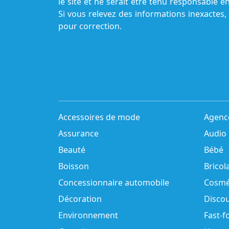
le site et ne serait être tenu responsable e
Si vous relevez des informations inexactes,
pour correction.
Accessoires de mode
Agenc
Assurance
Audio
Beauté
Bébé
Boisson
Bricol
Concessionnaire automobile
Cosmé
Décoration
Disco
Environnement
Fast-f