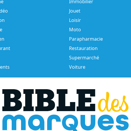
e
Immobilier
idéo
Jouet
on
Loisir
e
Moto
en
Parapharmacie
urant
Restauration
Supermarché
ents
Voiture