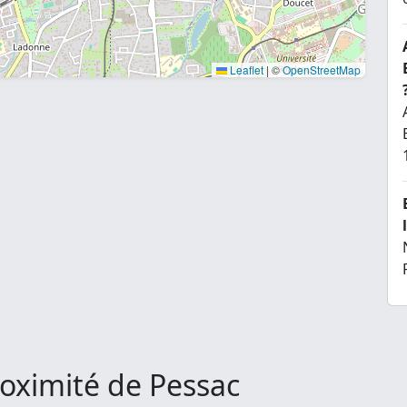
Leaflet
|
©
OpenStreetMap
oximité de Pessac