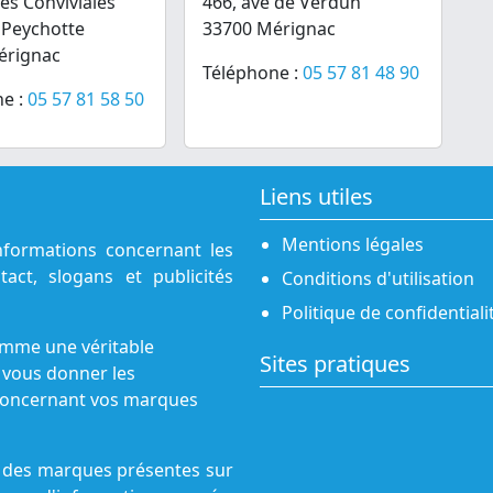
des Conviviales
466, ave de Verdun
l Peychotte
33700 Mérignac
érignac
Téléphone :
05 57 81 48 90
e :
05 57 81 58 50
Liens utiles
Mentions légales
nformations concernant les
act, slogans et publicités
Conditions d'utilisation
Politique de confidentiali
omme une véritable
Sites pratiques
 vous donner les
s concernant vos marques
ne des marques présentes sur