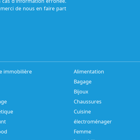
n cas d'information erronée.
 merci de nous en faire part
e immobilière
Alimentation
Bagage
Bijoux
age
Chaussures
tique
Cuisine
unt
électroménager
ood
Femme