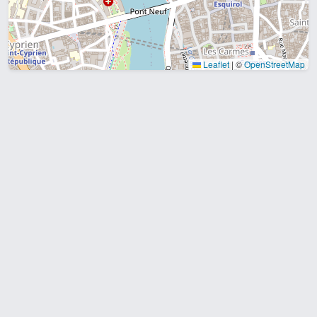
Leaflet
|
©
OpenStreetMap