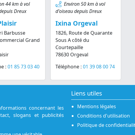
on 44 km à vol
Environ 50 km à vol
depuis Dreux
d'oiseau depuis Dreux
laisir
Ixina Orgeval
ri Barbusse
1826, Route de Quarante
Commercial Grand
Sous A côté du
Courtepaille
isir
78630 Orgeval
e :
01 85 73 03 40
Téléphone :
01 39 08 00 74
Liens utiles
Mentions légales
nformations concernant les
act, slogans et publicités
Conditions d'utilisation
Politique de confidentiali
omme une véritable