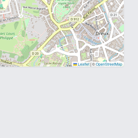
Leaflet
|
©
OpenStreetMap