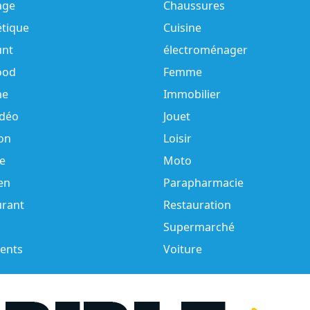
age
Chaussures
tique
Cuisine
unt
électroménager
ood
Femme
e
Immobilier
idéo
Jouet
on
Loisir
e
Moto
en
Parapharmacie
urant
Restauration
Supermarché
ents
Voiture