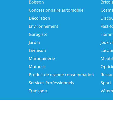
Boisson
Bricol
Concessionnaire automobile
Cosmé
Décoration
Disco
Environnement
Fast-f
Garagiste
Homm
Jardin
Jeux v
Livraison
Locati
Maroquinerie
Meubl
Mutuelle
Optici
Produit de grande consommation
Resta
Services Professionnels
Sport
Transport
Vêtem