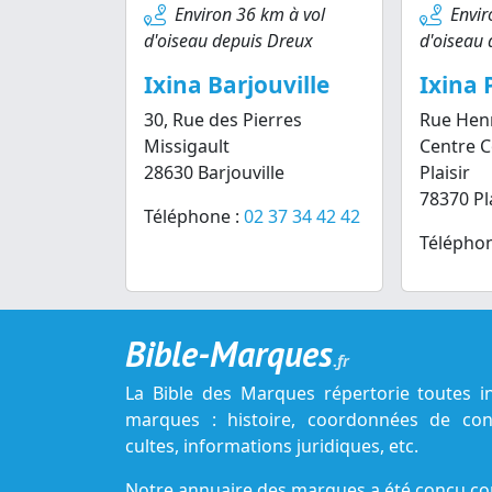
Environ 36 km à vol
Envir
d'oiseau depuis Dreux
d'oiseau 
Ixina Barjouville
Ixina P
30, Rue des Pierres
Rue Hen
Missigault
Centre 
28630 Barjouville
Plaisir
78370 Pla
Téléphone :
02 37 34 42 42
Téléphon
Bible-Marques
.fr
La Bible des Marques répertorie toutes i
marques : histoire, coordonnées de cont
cultes, informations juridiques, etc.
Notre annuaire des marques a été conçu c