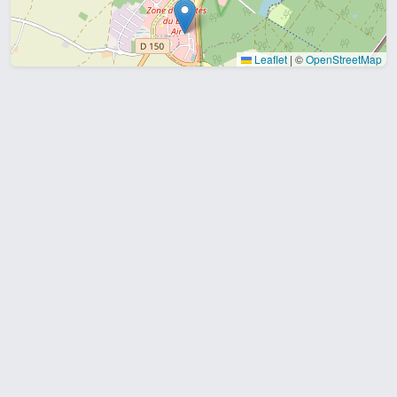
Leaflet
|
©
OpenStreetMap