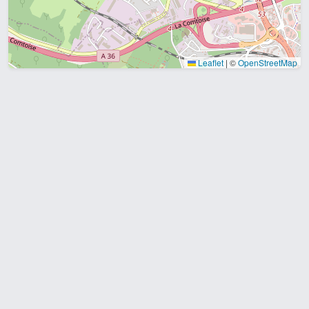
Leaflet
|
©
OpenStreetMap