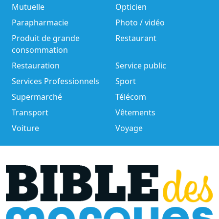
Mutuelle
Opticien
Parapharmacie
Photo / vidéo
Produit de grande
Restaurant
consommation
Restauration
Service public
Services Professionnels
Sport
Supermarché
Télécom
Transport
Vêtements
Voiture
Voyage