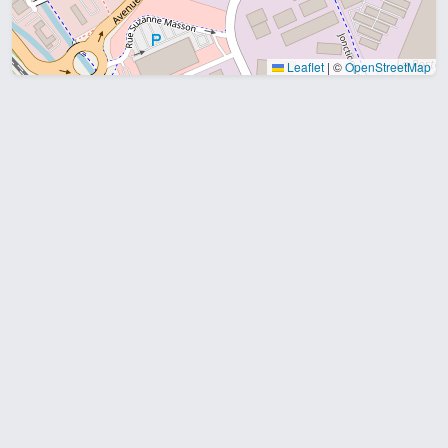
Leaflet
|
©
OpenStreetMap