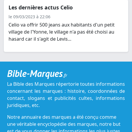
Les dernières actus Celio
le 09/03/2023 à 22:06
Celio va offrir 500 jeans aux habitants d'un petit
village de l'Yonne, le village n'a pas été choisi au
hasard car il s'agit de Levis...
Bible-Marques
.fr
La Bible des Marques répertorie toutes informations
concernant les marques : histoire, coordonnées de
contact, slogans et publicités cultes, informations
juridiques, etc.
Notre annuaire des marques a été conçu comme
une véritable encyclopédie des marques, notre but
est de vous donner les informations les plus justes