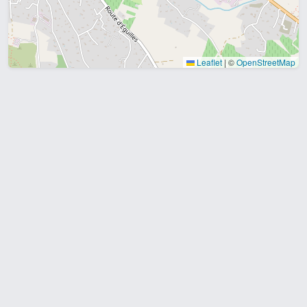
Leaflet
|
©
OpenStreetMap