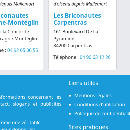
depuis Mallemort
d'oiseau depuis Mallemort
iconautes
Les Briconautes
ne-Montéglin
Carpentras
e la Concorde
161 Boulevard De La
aragne-Montéglin
Pyramide
84200 Carpentras
e :
04 92 65 00 55
Téléphone :
04 90 63 12 26
Liens utiles
Mentions légales
nformations concernant les
act, slogans et publicités
Conditions d'utilisation
Politique de confidentiali
omme une véritable
Sites pratiques
 vous donner les