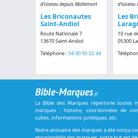
d'oiseau depuis Mallemort
d'oiseau 
Les Briconautes
Les Br
Saint-Andiol
Larag
Route Nationale 7
10 rue d
13670 Saint-Andiol
05300 L
Téléphone :
04 90 95 02 44
Téléphon
Bible-Marques
.fr
La Bible des Marques répertorie toutes i
marques : histoire, coordonnées de cont
cultes, informations juridiques, etc.
Notre annuaire des marques a été conçu c
encyclopédie des marques, notre but est de