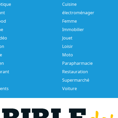
tique
Cuisine
unt
électroménager
ood
Femme
e
Immobilier
idéo
Jouet
on
Loisir
e
Moto
en
Parapharmacie
urant
Restauration
Supermarché
ents
Voiture