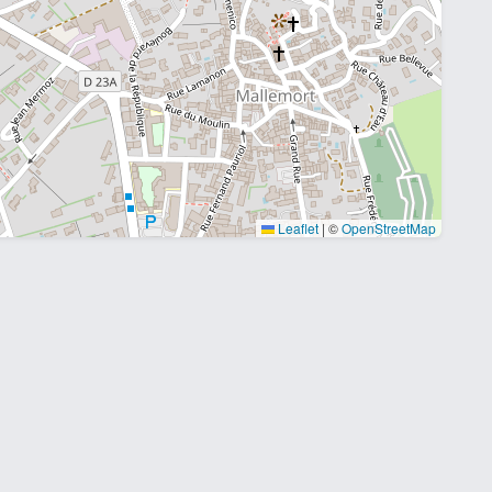
Leaflet
|
©
OpenStreetMap