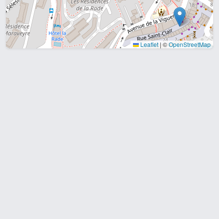
Leaflet
|
©
OpenStreetMap