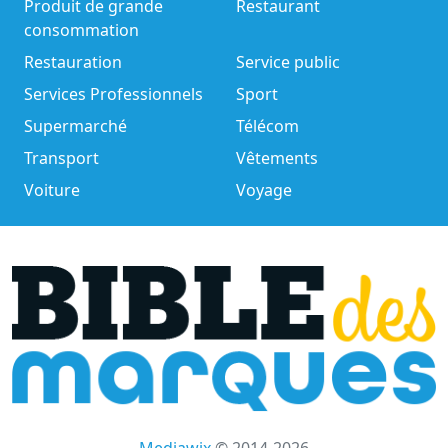
Produit de grande
Restaurant
consommation
Restauration
Service public
Services Professionnels
Sport
Supermarché
Télécom
Transport
Vêtements
Voiture
Voyage