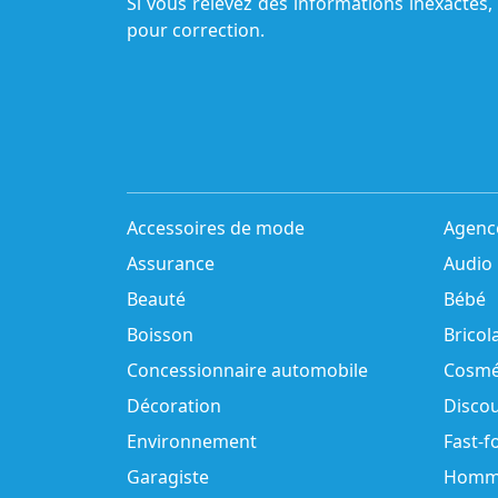
Si vous relevez des informations inexactes,
pour correction.
Accessoires de mode
Agenc
Assurance
Audio
Beauté
Bébé
Boisson
Bricol
Concessionnaire automobile
Cosmé
Décoration
Disco
Environnement
Fast-f
Garagiste
Homm