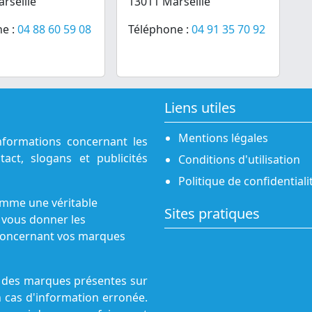
rseille
13011 Marseille
e :
04 88 60 59 08
Téléphone :
04 91 35 70 92
Liens utiles
Mentions légales
nformations concernant les
act, slogans et publicités
Conditions d'utilisation
Politique de confidentiali
omme une véritable
Sites pratiques
 vous donner les
s concernant vos marques
ne des marques présentes sur
n cas d'information erronée.