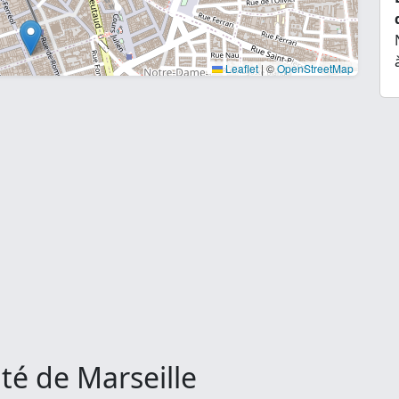
Leaflet
|
©
OpenStreetMap
ité de Marseille