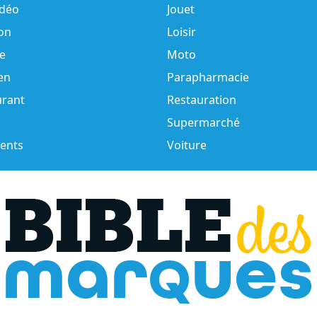
idéo
Jouet
on
Loisir
e
Moto
en
Parapharmacie
urant
Restauration
Supermarché
ents
Voiture