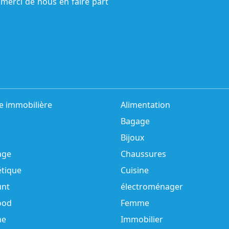
 merci de nous en faire part
e immobilière
Alimentation
Bagage
Bijoux
age
Chaussures
tique
Cuisine
unt
électroménager
ood
Femme
e
Immobilier