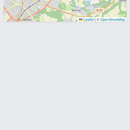
Leaflet
|
©
OpenStreetMap