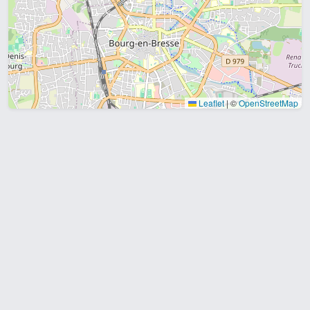
Leaflet
|
©
OpenStreetMap