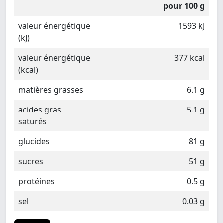
pour 100 g
valeur énergétique
1593 kJ
(kJ)
valeur énergétique
377 kcal
(kcal)
matières grasses
6.1 g
acides gras
5.1 g
saturés
glucides
81 g
sucres
51 g
protéines
0.5 g
sel
0.03 g