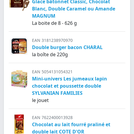
Glace bâtonnet Classic, Chocolat
Blanc, Double Caramel ou Amande
MAGNUM
La boite de 8 - 626 g
EAN 3181238970970
Double burger bacon CHARAL
la boîte de 220g
EAN 5054131054321
Mini-univers Les jumeaux lapin
chocolat et poussette double
SYLVANIAN FAMILIES
le jouet
EAN 7622400013928
Chocolat au lait fourré praliné et
double lait COTE D'OR