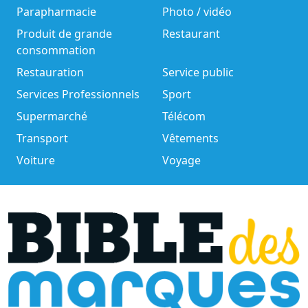
Parapharmacie
Photo / vidéo
Produit de grande
Restaurant
consommation
Restauration
Service public
Services Professionnels
Sport
Supermarché
Télécom
Transport
Vêtements
Voiture
Voyage