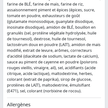
farine de BLÉ, farine de maïs, farine de riz,
assaisonnement piment et épices (épices, sucre,
tomate en poudre, exhausteurs de goût
{glutamate monosodique, guanylate disodique,
inosinate disodique}, amidon de BLÉ, bouillon en
granulés {sel, protéine végétale hydrolysée, huile
de tournesol}, dextrose, huile de tournesol,
lactosérum doux en poudre {LAIT}, amidon de maïs
modifié, extrait de levure, arômes, correcteurs
d'acidité {diacétate de sodium, lactate de calcium},
sauce au piment de cayenne en poudre {poivrons
rouges vieillis, vinaigre, ail}, sel, acidifiants {acide
citrique, acide lactique}, maltodextrine, herbes,
colorant {extrait de paprika}, sirop de glucose,
protéines de LAIT), maltodextrine, émulsifiant
(E471), sel, colorant (norbixine de rocou).
Allergènes