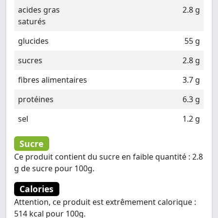
acides gras
2.8 g
saturés
glucides
55 g
sucres
2.8 g
fibres alimentaires
3.7 g
protéines
6.3 g
sel
1.2 g
Sucre
Ce produit contient du sucre en faible quantité : 2.8
g de sucre pour 100g.
Calories
Attention, ce produit est extrêmement calorique :
514 kcal pour 100g.