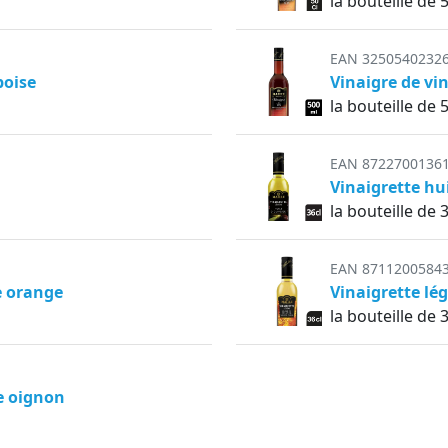
la bouteille de 5
EAN 3250540232
boise
Vinaigre de vi
la bouteille de 5
EAN 8722700136
Vinaigrette hui
la bouteille de 3
EAN 8711200584
e orange
Vinaigrette lé
la bouteille de 3
e oignon