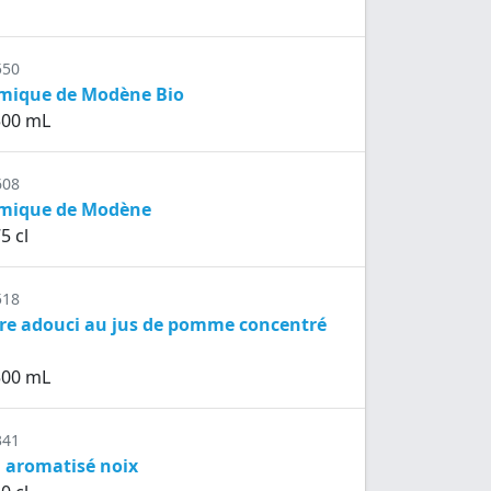
550
amique de Modène Bio
 500 mL
608
amique de Modène
5 cl
518
dre adouci au jus de pomme concentré
 500 mL
341
n aromatisé noix