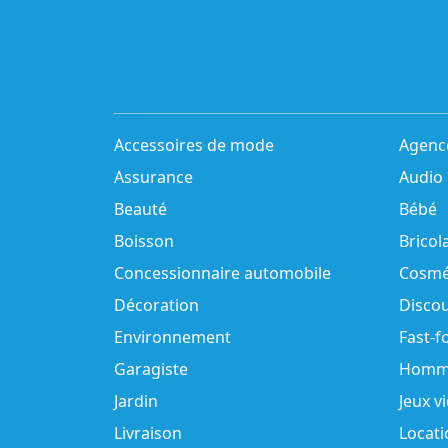
Accessoires de mode
Agenc
Assurance
Audio
Beauté
Bébé
Boisson
Bricol
Concessionnaire automobile
Cosmé
Décoration
Disco
Environnement
Fast-f
Garagiste
Homm
Jardin
Jeux v
Livraison
Locati