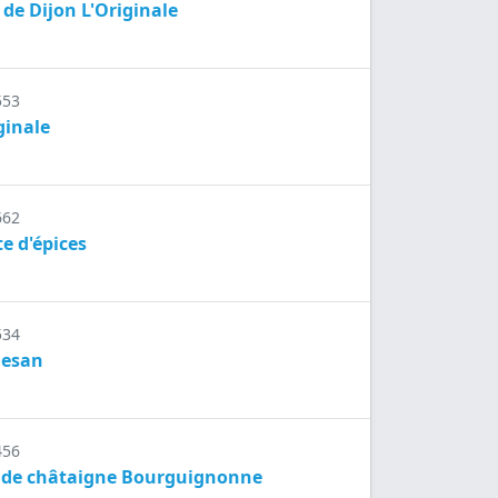
de Dijon L'Originale
553
ginale
662
e d'épices
534
mesan
456
s de châtaigne Bourguignonne