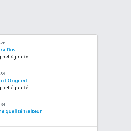
526
ra fins
g net égoutté
889
i l'Original
g net égoutté
484
e qualité traiteur