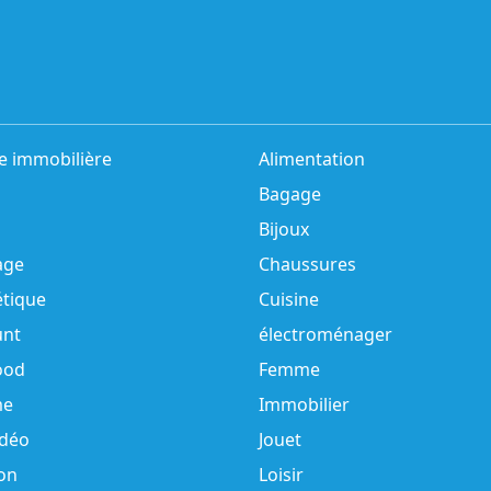
e immobilière
Alimentation
Bagage
Bijoux
age
Chaussures
tique
Cuisine
unt
électroménager
ood
Femme
e
Immobilier
idéo
Jouet
on
Loisir