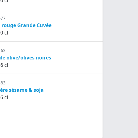
0 cl
677
n rouge Grande Cuvée
0 cl
163
le olive/olives noires
6 cl
383
gère sésame & soja
6 cl