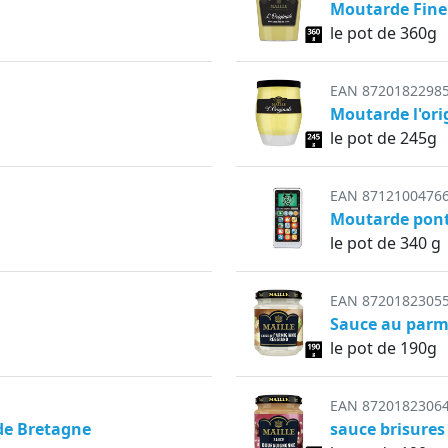
Moutarde Fine 
le pot de 360g
EAN 8720182298
Moutarde l'ori
le pot de 245g
EAN 8712100476
Moutarde pont
le pot de 340 g
EAN 8720182305
Sauce au par
le pot de 190g
EAN 8720182306
de Bretagne
sauce brisure