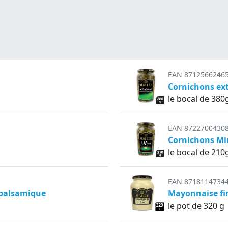
EAN 8712566246
Cornichons ext
le bocal de 380
EAN 8722700430
Cornichons Min
le bocal de 210
EAN 8718114734
 balsamique
Mayonnaise fin
le pot de 320 g