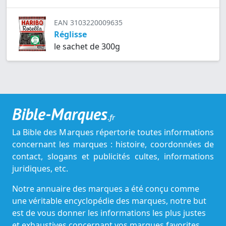
EAN 3103220009635
Réglisse
le sachet de 300g
Bible-Marques
.fr
La Bible des Marques répertorie toutes informations
concernant les marques : histoire, coordonnées de
contact, slogans et publicités cultes, informations
juridiques, etc.
Notre annuaire des marques a été conçu comme
une véritable encyclopédie des marques, notre but
est de vous donner les informations les plus justes
et exhaustives concernant vos marques favorites.