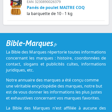
EAN 3230890026379
Panés de poulet MAITRE COQ
la barquette de 10 - 1 kg
Bible-Marques
.fr
La Bible des Marques répertorie toutes informations
concernant les marques : histoire, coordonnées de
contact, slogans et publicités cultes, informations
juridiques, etc.
Notre annuaire des marques a été conçu comme
une véritable encyclopédie des marques, notre but
est de vous donner les informations les plus justes
et exhaustives concernant vos marques favorites.
La Bible des Marques n'est affiliée à aucune des