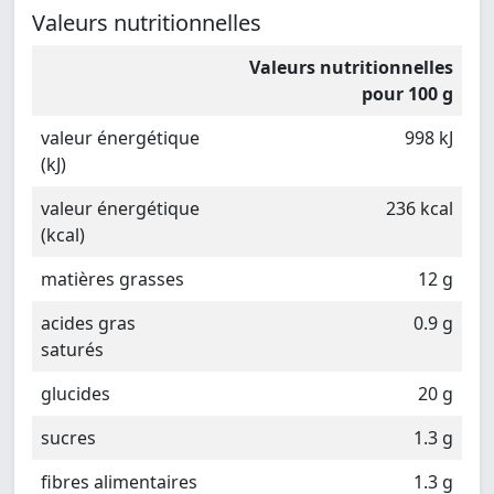
Valeurs nutritionnelles
Valeurs nutritionnelles
pour 100 g
valeur énergétique
998 kJ
(kJ)
valeur énergétique
236 kcal
(kcal)
matières grasses
12 g
acides gras
0.9 g
saturés
glucides
20 g
sucres
1.3 g
fibres alimentaires
1.3 g