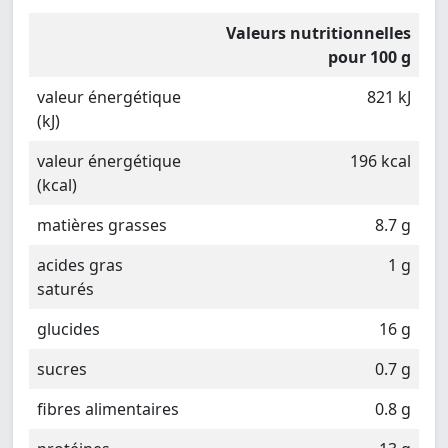
Valeurs nutritionnelles
pour 100 g
valeur énergétique
821 kJ
(kJ)
valeur énergétique
196 kcal
(kcal)
matières grasses
8.7 g
acides gras
1 g
saturés
glucides
16 g
sucres
0.7 g
fibres alimentaires
0.8 g