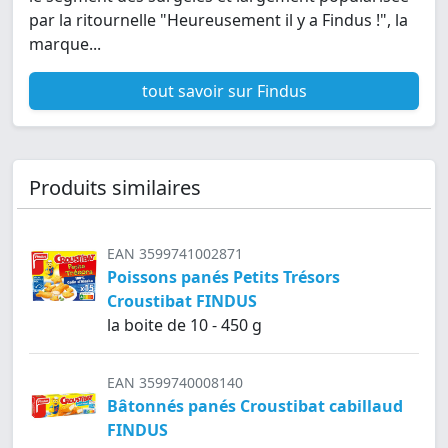
par la ritournelle "Heureusement il y a Findus !", la
marque...
tout savoir sur Findus
Produits similaires
EAN 3599741002871
Poissons panés Petits Trésors
Croustibat FINDUS
la boite de 10 - 450 g
EAN 3599740008140
Bâtonnés panés Croustibat cabillaud
FINDUS