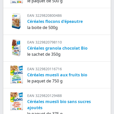
le paquet de 500 g
EAN 3229820800486
Céréales flocons d'épeautre
la boite de 500g
EAN 3229820798110
Céréales granola chocolat Bio
le sachet de 350g
EAN 3229820116716
Céréales muesli aux fruits bio
le paquet de 750 g
EAN 3229820129488
Céréales muesli bio sans sucres
ajoutés
le paquet de 375 g