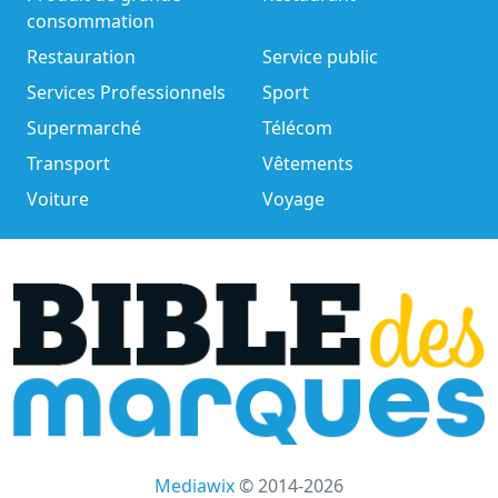
consommation
Restauration
Service public
Services Professionnels
Sport
Supermarché
Télécom
Transport
Vêtements
Voiture
Voyage
Mediawix
© 2014-2026