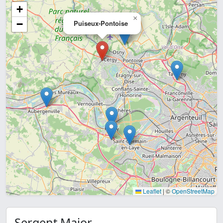
+
×
−
Puiseux-Pontoise
Leaflet
|
©
OpenStreetMap
Sergent Major