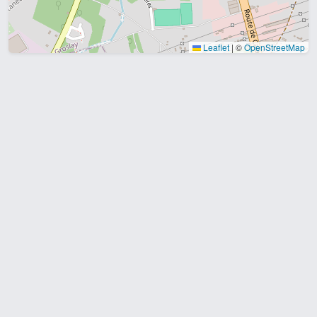
Leaflet
|
©
OpenStreetMap