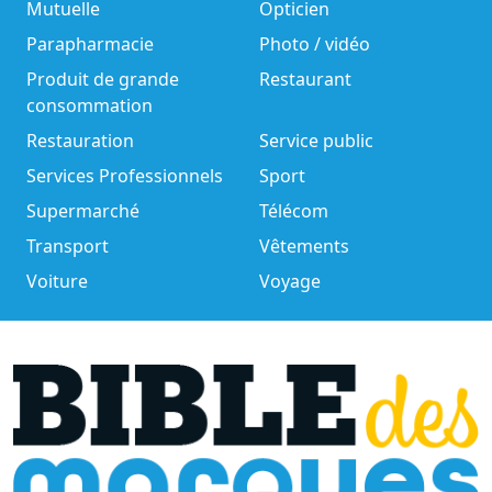
Mutuelle
Opticien
Parapharmacie
Photo / vidéo
Produit de grande
Restaurant
consommation
Restauration
Service public
Services Professionnels
Sport
Supermarché
Télécom
Transport
Vêtements
Voiture
Voyage