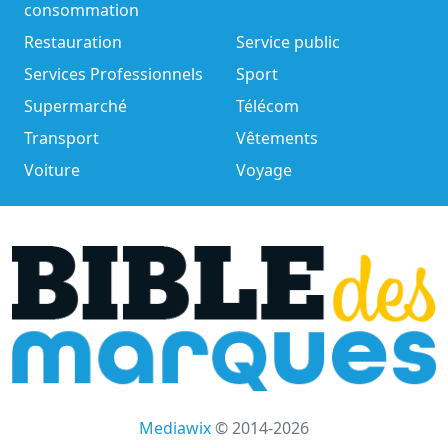
consommation
Restauration
Service public
Services Professionnels
Sport
Supermarché
Télécom
Transport
Vêtements
Voiture
Voyage
Mediawix
© 2014-2026