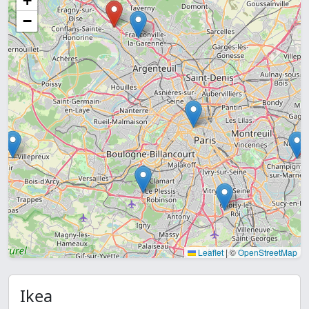
+
−
Leaflet
|
©
OpenStreetMap
Ikea