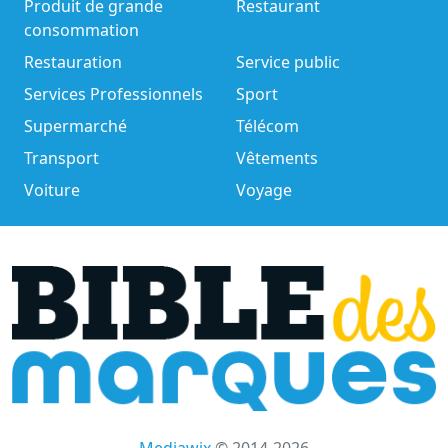
Produit de grande
Restaurant
consommation
Restauration
Service public
Services Professionnels
Sport
Supermarché
Télécom
Transport
Vêtements
Voiture
Voyage