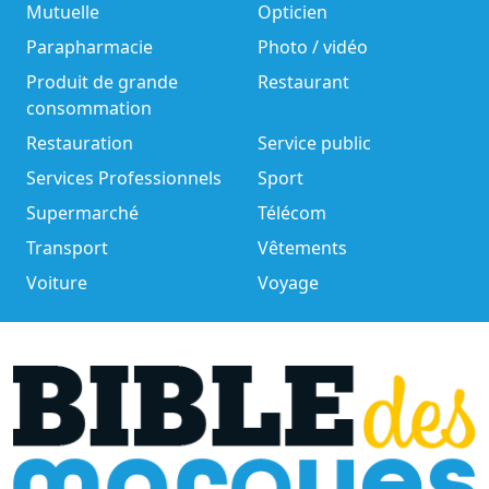
Mutuelle
Opticien
Parapharmacie
Photo / vidéo
Produit de grande
Restaurant
consommation
Restauration
Service public
Services Professionnels
Sport
Supermarché
Télécom
Transport
Vêtements
Voiture
Voyage