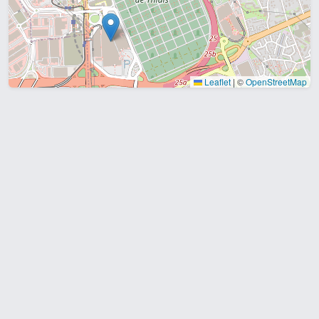
Leaflet
|
©
OpenStreetMap