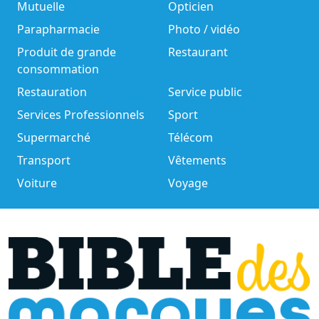
Mutuelle
Opticien
Parapharmacie
Photo / vidéo
Produit de grande
Restaurant
consommation
Restauration
Service public
Services Professionnels
Sport
Supermarché
Télécom
Transport
Vêtements
Voiture
Voyage