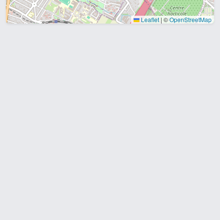
Leaflet
|
©
OpenStreetMap