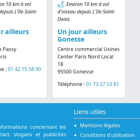
on 10 km à vol
Environ 10 km à vol
epuis L'Ile-Saint-
d'oiseau depuis L'Ile-Saint-
Denis
r ailleurs
Un jour ailleurs
Gonesse
e Passy
Centre commercial Usines
ris
Center Paris Nord Local
18
e :
01 42 15 58 90
95500 Gonesse
Téléphone :
01 73 27 53 81
Liens utiles
Mentions légales
nformations concernant les
act, slogans et publicités
Conditions d'utilisation