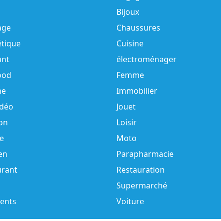
Bijoux
age
Chaussures
tique
Cuisine
unt
électroménager
ood
Femme
e
Immobilier
idéo
Jouet
on
Loisir
e
Moto
en
Parapharmacie
urant
Restauration
Supermarché
ents
Voiture