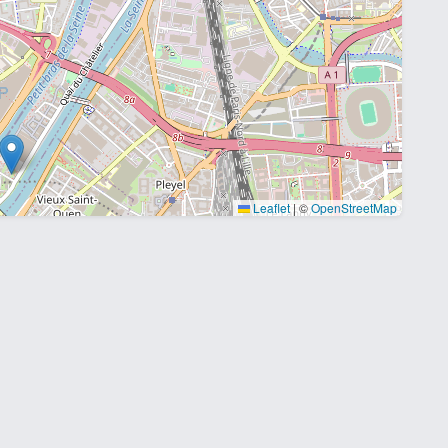
Leaflet
|
©
OpenStreetMap