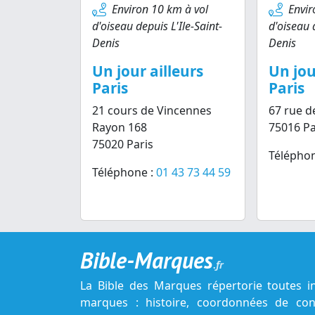
Environ 10 km à vol
Envir
d'oiseau depuis L'Ile-Saint-
d'oiseau d
Denis
Denis
Un jour ailleurs
Un jou
Paris
Paris
21 cours de Vincennes
67 rue d
Rayon 168
75016 Pa
75020 Paris
Téléphon
Téléphone :
01 43 73 44 59
Bible-Marques
.fr
La Bible des Marques répertorie toutes i
marques : histoire, coordonnées de cont