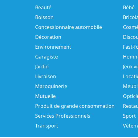
Beauté
Bébé
Boisson
Bricol
Concessionnaire automobile
Cosmé
Décoration
Disco
Environnement
Fast-f
Garagiste
Homm
Jardin
Jeux v
Livraison
Locati
Maroquinerie
Meubl
Mutuelle
Optici
Produit de grande consommation
Resta
Services Professionnels
Sport
Transport
Vêtem