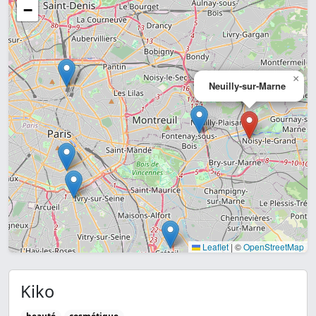
−
×
Neuilly-sur-Marne
Leaflet
|
©
OpenStreetMap
Kiko