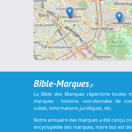
Bible-Marques
.fr
La Bible des Marques répertorie toutes i
marques : histoire, coordonnées de cont
cultes, informations juridiques, etc.
Notre annuaire des marques a été conçu c
encyclopédie des marques, notre but est de