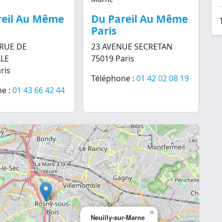
reil Au Même
Du Pareil Au Même
Paris
 RUE DE
23 AVENUE SECRETAN
LLE
75019 Paris
ris
Téléphone :
01 42 02 08 19
e :
01 43 66 42 44
×
Neuilly-sur-Marne