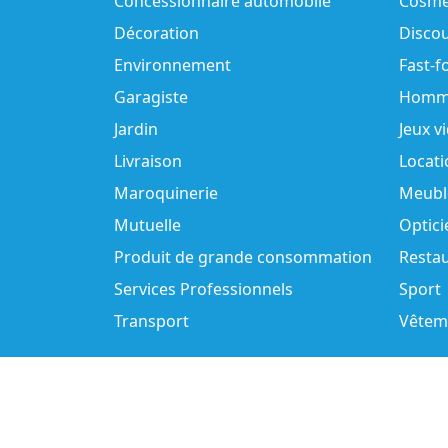
Concessionnaire automobile
Cosmé
Décoration
Disco
Environnement
Fast-f
Garagiste
Homm
Jardin
Jeux v
Livraison
Locati
Maroquinerie
Meubl
Mutuelle
Optici
Produit de grande consommation
Resta
Services Professionnels
Sport
Transport
Vêtem