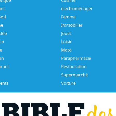
tique
Cuisine
unt
électroménager
ood
Femme
e
Immobilier
idéo
Jouet
on
Loisir
e
Moto
en
Parapharmacie
urant
Restauration
Supermarché
ents
Voiture