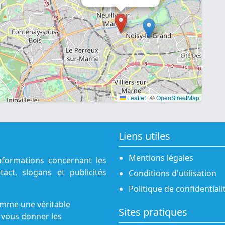
Leaflet
|
©
OpenStreetMap
Liens utiles
Mentions légales
nformations concernant les
act, slogans et publicités
Conditions d'utilisation
Politique de confidentiali
omme une véritable
Sites pratiques
 vous donner les