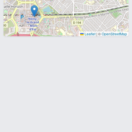
Leaflet
|
©
OpenStreetMap