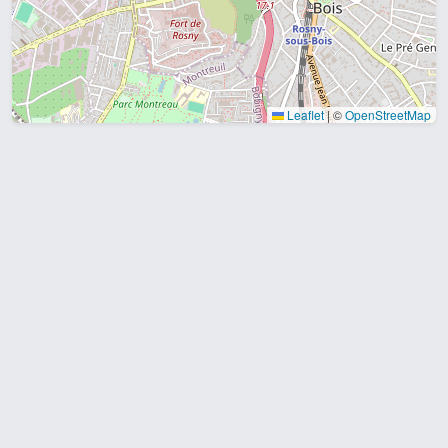
Leaflet
|
©
OpenStreetMap