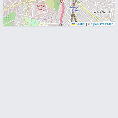
Leaflet
|
©
OpenStreetMap